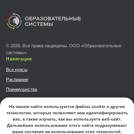
© 2026. Все права защищены. ООО «Образовательные
системы».
Навигация
Все курсы
Распиание
Преимущества
Политика конфиденциальности
Информация
На нашем сайте используются файлы cookie и другие
технологии, которые позволяют нам идентифицировать
Лицензия ДПО серия 77Л01 № 0010281, регистрационный
вас, а также изучать, как вы используете веб-сайт.
№ 039412, выдана 04.06.2018 г. Департаментом
Дальнейшее использование этого сайта подразумевает
образования города Москвы, действует бессрочно
ваше согласие на использование этих технологий.