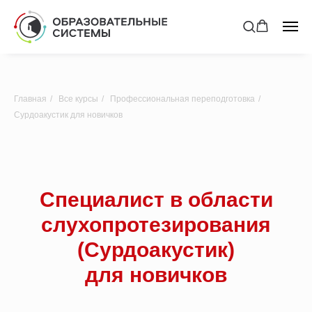
Главная
/
Все курсы
/
Профессиональная переподготовка
/
Сурдоакустик для новичков
Специалист в области
слухопротезирования
(Сурдоакустик)
для новичков