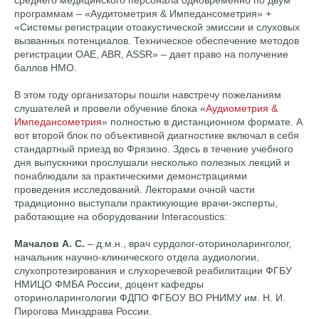
среднего медицинского персонала одновременно по двум
программам – «Аудитометрия & Импедансометрия» +
«Системы регистрации отоакустической эмиссии и слуховых
вызванных потенциалов. Техническое обеспечение методов
регистрации OAE, ABR, ASSR» – дает право на получение
баллов НМО.
В этом году организаторы пошли навстречу пожеланиям
слушателей и провели обучение блока «
Аудиометрия &
Импедансометрия
» полностью в дистанционном формате. А
вот второй блок по объективной диагностике включал в себя
стандартный приезд во Фрязино. Здесь в течение учебного
дня выпускники прослушали несколько полезных лекций и
понаблюдали за практическими демонстрациями
проведения исследований. Лекторами очной части
традиционно выступали практикующие врачи-эксперты,
работающие на оборудовании Interacoustics:
Мачалов А. С.
– д.м.н., врач сурдолог-оториноларинголог,
начальник научно-клинического отдела аудиологии,
слухопротезирования и слухоречевой реабилитации ФГБУ
НМИЦО ФМБА России, доцент кафедры
оториноларингологии ФДПО ФГБОУ ВО РНИМУ им. Н. И.
Пирогова Минздрава России.