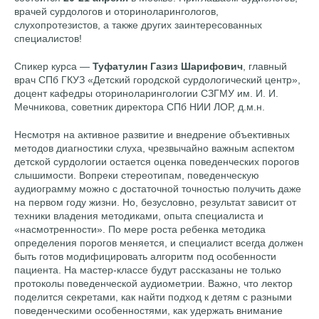
врачей сурдологов и оториноларингологов,
слухопротезистов, а также других заинтересованных
специалистов!
Спикер курса —
Туфатулин Газиз Шарифович
, главный
врач СПб ГКУЗ «Детский городской сурдологический центр»,
доцент кафедры оториноларингологии СЗГМУ им. И. И.
Мечникова, советник директора СПб НИИ ЛОР, д.м.н.
Несмотря на активное развитие и внедрение объективных
методов диагностики слуха, чрезвычайно важным аспектом
детской сурдологии остается оценка поведенческих порогов
слышимости. Вопреки стереотипам, поведенческую
аудиограмму можно с достаточной точностью получить даже
на первом году жизни. Но, безусловно, результат зависит от
техники владения методиками, опыта специалиста и
«насмотренности». По мере роста ребенка методика
определения порогов меняется, и специалист всегда должен
быть готов модифицировать алгоритм под особенности
пациента. На мастер-классе будут рассказаны не только
протоколы поведенческой аудиометрии. Важно, что лектор
поделится секретами, как найти подход к детям с разными
поведенческими особенностями, как удержать внимание