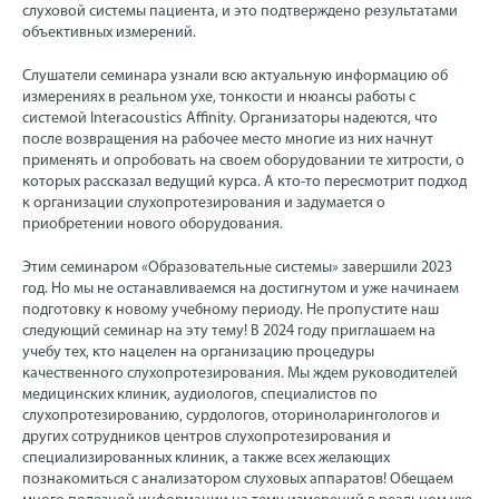
слуховой системы пациента, и это подтверждено результатами
объективных измерений.
Слушатели семинара узнали всю актуальную информацию об
измерениях в реальном ухе, тонкости и нюансы работы с
системой Interacoustics Affinity. Организаторы надеются, что
после возвращения на рабочее место многие из них начнут
применять и опробовать на своем оборудовании те хитрости, о
которых рассказал ведущий курса. А кто-то пересмотрит подход
к организации слухопротезирования и задумается о
приобретении нового оборудования.
Этим семинаром «Образовательные системы» завершили 2023
год. Но мы не останавливаемся на достигнутом и уже начинаем
подготовку к новому учебному периоду. Не пропустите наш
следующий семинар на эту тему! В 2024 году приглашаем на
учебу тех, кто нацелен на организацию процедуры
качественного слухопротезирования. Мы ждем руководителей
медицинских клиник, аудиологов, специалистов по
слухопротезированию, сурдологов, оториноларингологов и
других сотрудников центров слухопротезирования и
специализированных клиник, а также всех желающих
познакомиться с анализатором слуховых аппаратов! Обещаем