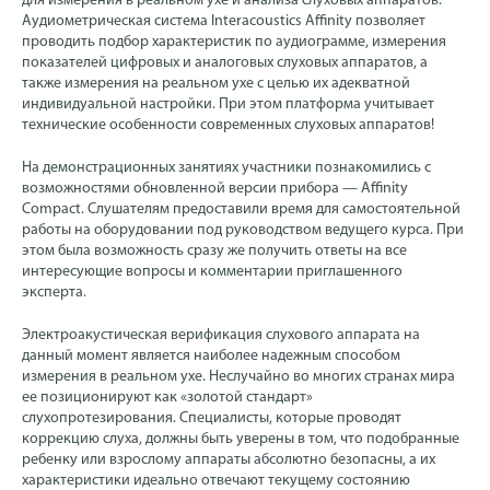
для измерения в реальном ухе и анализа слуховых аппаратов.
Аудиометрическая система Interacoustics Affinity позволяет
проводить подбор характеристик по аудиограмме, измерения
показателей цифровых и аналоговых слуховых аппаратов, а
также измерения на реальном ухе с целью их адекватной
индивидуальной настройки. При этом платформа учитывает
технические особенности современных слуховых аппаратов!
На демонстрационных занятиях участники познакомились с
возможностями обновленной версии прибора — Affinity
Compact. Слушателям предоставили время для самостоятельной
работы на оборудовании под руководством ведущего курса. При
этом была возможность сразу же получить ответы на все
интересующие вопросы и комментарии приглашенного
эксперта.
Электроакустическая верификация слухового аппарата на
данный момент является наиболее надежным способом
измерения в реальном ухе. Неслучайно во многих странах мира
ее позиционируют как «золотой стандарт»
слухопротезирования. Специалисты, которые проводят
коррекцию слуха, должны быть уверены в том, что подобранные
ребенку или взрослому аппараты абсолютно безопасны, а их
характеристики идеально отвечают текущему состоянию