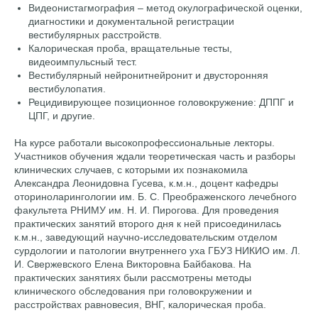
Видеонистагмография – метод окулографической оценки,
диагностики и документальной регистрации
вестибулярных расстройств.
Калорическая проба, вращательные тесты,
видеoимпульсный тест.
Вестибулярный нейронитнейронит и двусторонняя
вестибулопатия.
Рецидивирующее позиционное головокружение: ДППГ и
ЦПГ, и другие.
На курсе работали высокопрофессиональные лекторы.
Участников обучения ждали теоретическая часть и разборы
клинических случаев, с которыми их познакомила
Александра Леонидовна Гусева, к.м.н., доцент кафедры
оториноларингологии им. Б. С. Преображенского лечебного
факультета РНИМУ им. Н. И. Пирогова. Для проведения
практических занятий второго дня к ней присоединилась
к.м.н., заведующий научно-исследовательским отделом
сурдологии и патологии внутреннего уха ГБУЗ НИКИО им. Л.
И. Свержевского Елена Викторовна Байбакова. На
практических занятиях были рассмотрены методы
клинического обследования при головокружении и
расстройствах равновесия, ВНГ, калорическая проба.